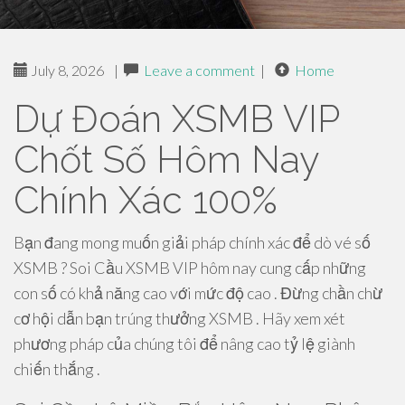
July 8, 2026
|
Leave a comment
|
Home
Dự Đoán XSMB VIP
Chốt Số Hôm Nay
Chính Xác 100%
Bạn đang mong muốn giải pháp chính xác để dò vé số
XSMB ? Soi Cầu XSMB VIP hôm nay cung cấp những
con số có khả năng cao với mức độ cao . Đừng chần chừ
cơ hội dẫn bạn trúng thưởng XSMB . Hãy xem xét
phương pháp của chúng tôi để nâng cao tỷ lệ giành
chiến thắng .