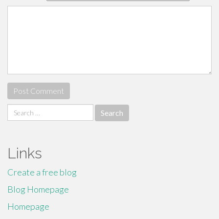
Search
for:
Links
Create a free blog
Blog Homepage
Homepage