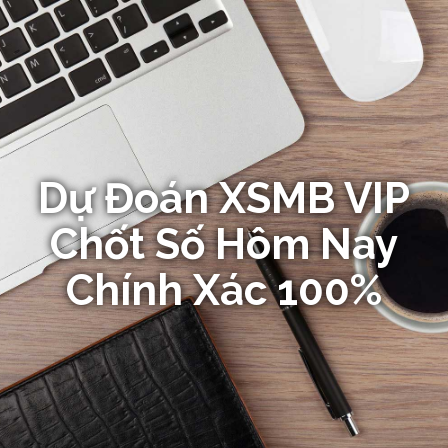
Dự Đoán XSMB VIP
Chốt Số Hôm Nay
Chính Xác 100%