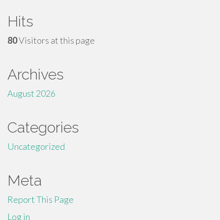
Hits
80
Visitors at this page
Archives
August 2026
Categories
Uncategorized
Meta
Report This Page
Log in